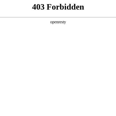
牌天地
第三方信息共享清单
g人生就是博汽车销售有限公司及其关联公司（以下简称“z6mg人生就是博汽车”或“我们”）
相关功能，您的个人信息可能会被共享至第三方，我们将根据法律法规要求并参
第三方提供的软件开发包（SDK），我们会对接入的第三方SDK进行安全监测
型发生变化，请以其公示的官方说明为准。第三方共享情况与SDK清单如下：
全新一代 瑞虎9
瑞虎9X