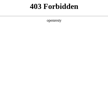
牌天地
全新一代 瑞虎9
瑞虎9X